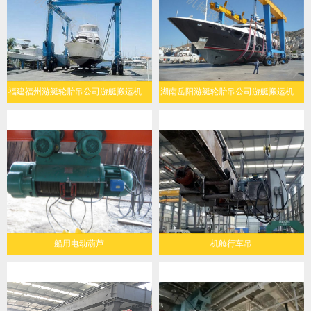
福建福州游艇轮胎吊公司游艇搬运机定制化设计
湖南岳阳游艇轮胎吊公司游艇搬运机经济环保
船用电动葫芦
机舱行车吊