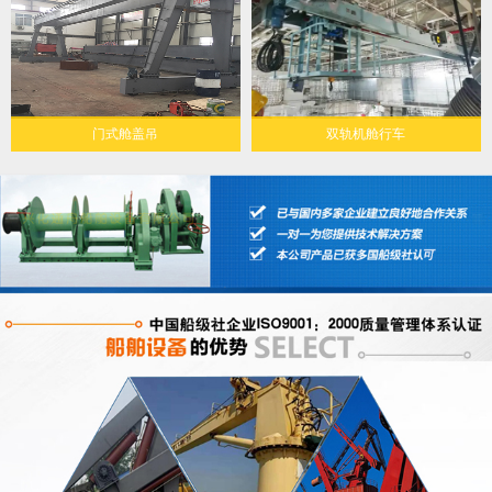
门式舱盖吊
双轨机舱行车