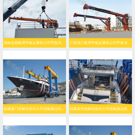
湖南岳阳船用甲板起重机公司甲板克令吊起升能力强
江苏镇江船用甲板起重机公司甲板克令吊操作灵活
福建厦门游艇轮胎吊公司游艇搬运机灵活转向
福建泉州游艇轮胎吊公司游艇搬运机结构可靠