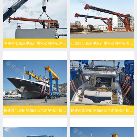
湖南岳阳船用甲板起重机公司甲板克令吊起升能力强
江苏镇江船用甲板起重机公司甲板克令吊操作灵活
福建厦门游艇轮胎吊公司游艇搬运机灵活转向
福建泉州游艇轮胎吊公司游艇搬运机结构可靠