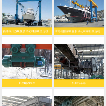
福建福州游艇轮胎吊公司游艇搬运机定制化设计
湖南岳阳游艇轮胎吊公司游艇搬运机经济环保
船用电动葫芦
机舱行车吊