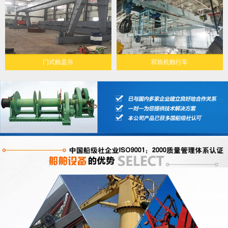
门式舱盖吊
双轨机舱行车