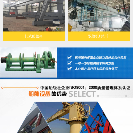
门式舱盖吊
双轨机舱行车