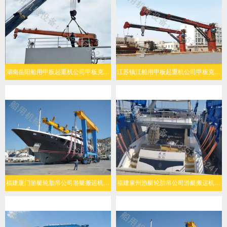
湖南岳阳船用甲板起重机公司甲板克令吊起升能力强
江苏镇江船用甲板起重机公司甲板克令吊操作灵活
福建厦门游艇轮胎吊公司游艇搬运机灵活转向
福建泉州游艇轮胎吊公司游艇搬运机结构可靠