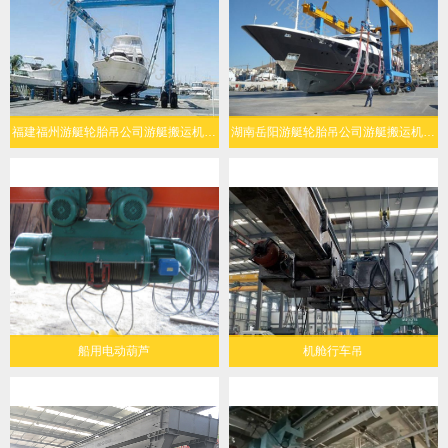
福建福州游艇轮胎吊公司游艇搬运机定制化设计
湖南岳阳游艇轮胎吊公司游艇搬运机经济环保
船用电动葫芦
机舱行车吊