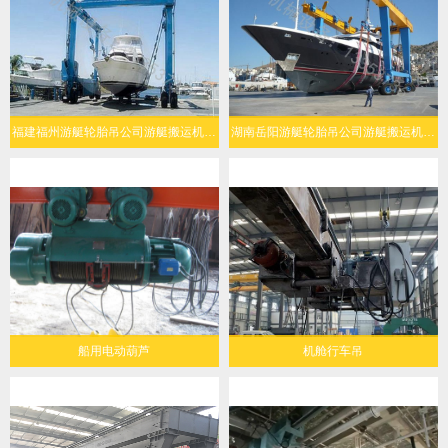
福建福州游艇轮胎吊公司游艇搬运机定制化设计
湖南岳阳游艇轮胎吊公司游艇搬运机经济环保
船用电动葫芦
机舱行车吊