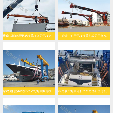
湖南岳阳船用甲板起重机公司甲板克令吊起升能力强
江苏镇江船用甲板起重机公司甲板克令吊操作灵活
福建厦门游艇轮胎吊公司游艇搬运机灵活转向
福建泉州游艇轮胎吊公司游艇搬运机结构可靠