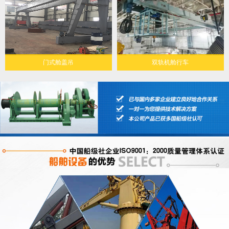
门式舱盖吊
双轨机舱行车