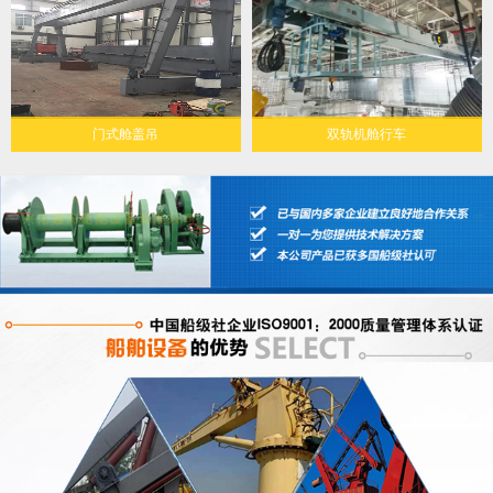
门式舱盖吊
双轨机舱行车