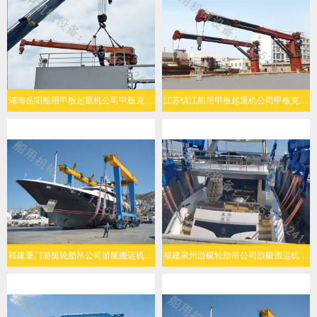
湖南岳阳船用甲板起重机公司甲板克令吊起升能力强
江苏镇江船用甲板起重机公司甲板克令吊操作灵活
福建厦门游艇轮胎吊公司游艇搬运机灵活转向
福建泉州游艇轮胎吊公司游艇搬运机结构可靠