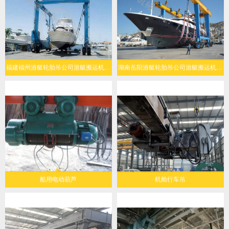
福建福州游艇轮胎吊公司游艇搬运机定制化设计
湖南岳阳游艇轮胎吊公司游艇搬运机经济环保
船用电动葫芦
机舱行车吊