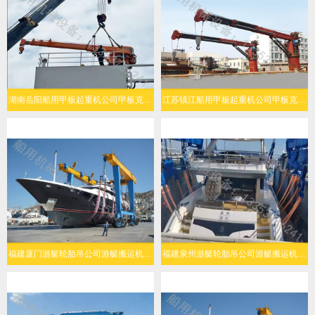
湖南岳阳船用甲板起重机公司甲板克令吊起升能力强
江苏镇江船用甲板起重机公司甲板克令吊操作灵活
福建厦门游艇轮胎吊公司游艇搬运机灵活转向
福建泉州游艇轮胎吊公司游艇搬运机结构可靠