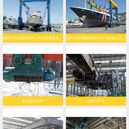
福建福州游艇轮胎吊公司游艇搬运机定制化设计
湖南岳阳游艇轮胎吊公司游艇搬运机经济环保
船用电动葫芦
机舱行车吊