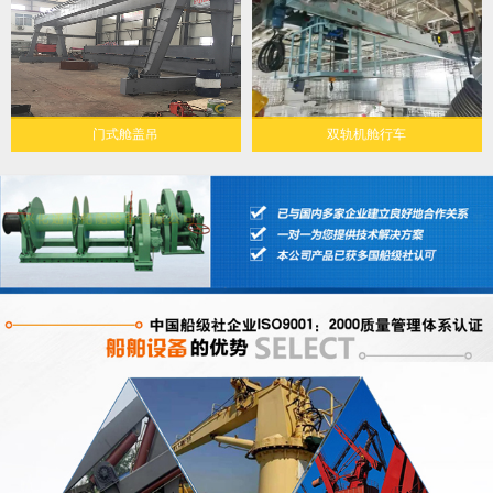
门式舱盖吊
双轨机舱行车