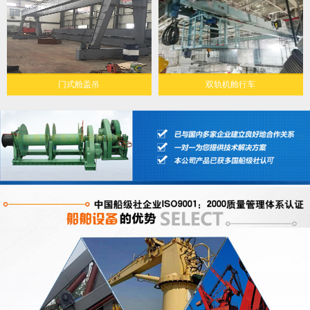
门式舱盖吊
双轨机舱行车