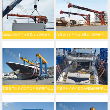
湖南岳阳船用甲板起重机公司甲板克令吊起升能力强
江苏镇江船用甲板起重机公司甲板克令吊操作灵活
福建厦门游艇轮胎吊公司游艇搬运机灵活转向
福建泉州游艇轮胎吊公司游艇搬运机结构可靠