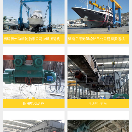
福建福州游艇轮胎吊公司游艇搬运机定制化设计
湖南岳阳游艇轮胎吊公司游艇搬运机经济环保
船用电动葫芦
机舱行车吊